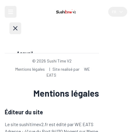
Open menu
FR
Accueil
©
2026
Sushi Time V2
Mentions légales
|
Site realisé par
WE
Carte
EATS
Mentions légales
Avis
Éditeur du site
Galerie
Le site
sushitimev2.fr
est édité par WE EATS
Adresse : 41 rue du Port 94130 Nogent sur Marne